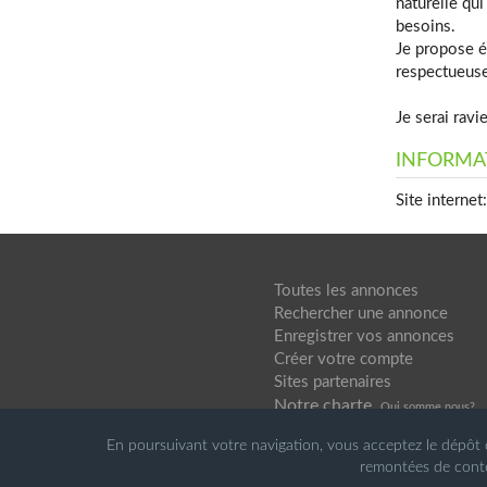
naturelle qui
besoins.
Je propose é
respectueuse
Je serai ravi
INFORMA
Site internet:
Toutes les annonces
Rechercher une annonce
Enregistrer vos annonces
Créer votre compte
Sites partenaires
Notre charte
Qui somme nou
s?
En poursuivant votre navigation, vous acceptez le dépôt 
remontées de conte