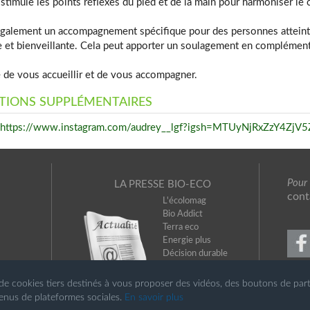
 stimule les points réflexes du pied et de la main pour harmoniser le
galement un accompagnement spécifique pour des personnes atteintes
 et bienveillante. Cela peut apporter un soulagement en complément 
e de vous accueillir et de vous accompagner.
TIONS SUPPLÉMENTAIRES
https://www.instagram.com/audrey__lgf?igsh=MTUyNjRxZzY4Z
Pour
LA PRESSE BIO-ECO
cont
L'écolomag
Bio Addict
Terra eco
Energie plus
Décision durable
Habitat naturel
de cookies tiers destinés à vous proposer des vidéos, des boutons de par
nus de plateformes sociales.
En savoir plus
© 2026 Bioreferencement.com
.Tous droits réservés