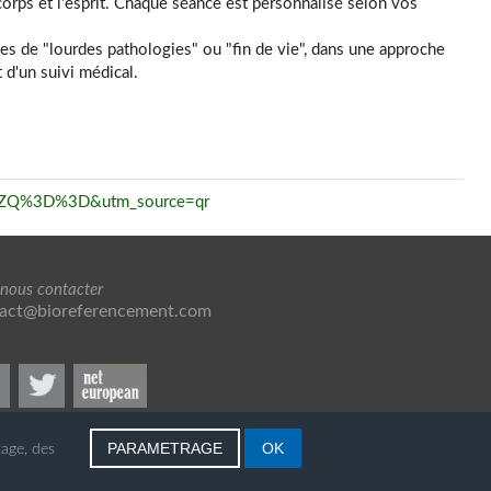
 corps et l'esprit. Chaque séance est personnalisé selon vos
 de "lourdes pathologies" ou "fin de vie", dans une approche
d'un suivi médical.
jV5ZQ%3D%3D&utm_source=qr
 nous contacter
act@bioreferencement.com
PARAMETRAGE
OK
tage, des