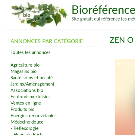
Bioréférenc
Site gratuit qui référence les 
ZEN O
ANNONCES PAR CATÉGORIE
Toutes les annonces
Agriculture bio
Magasins bio
Santé soins et beauté
Jardins/Aménagement
Associations bio
EcoTourisme/loisirs
Ventes en ligne
Produits bio
Energies renouvelables
Médecine douce
- Reflexologie
- Fleurs de Bach