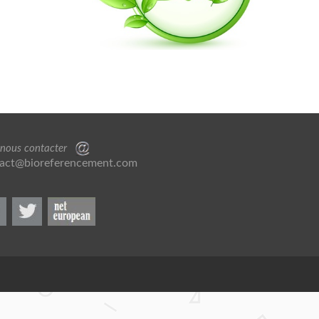
 nous contacter
act@bioreferencement.com