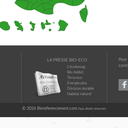
Pour
LA PRESSE BIO-ECO
cont
L'écolomag
Bio Addict
Terra eco
Energie plus
Décision durable
Habitat naturel
© 2026 Bioreferencement.com
.Tous droits réservés