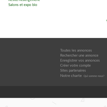
Salons et expo bio
Toutes les annonces
Rechercher une annonce
Enregistrer vos annonces
Créer votre compte
Sites partenaires
Notre charte
Qui somme nou
s?