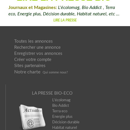
Journaux et Magasines:
L'écolomag, Bio Addict , Terra
eco, Energie plus, Décision durable, Habitat naturel, etc ...
LIRE LA PRESSE
Toutes les annonces
Rechercher une annonce
Enregistrer vos annonces
Créer votre compte
Sites partenaires
Notre charte
Qui somme nou
s?
LA PRESSE BIO-ECO
L'écolomag
Bio Addict
Terra eco
Energie plus
Décision durable
Habitat naturel