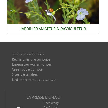
JARDINIER AMATEUR À L'AGRICULTEUR
Toutes les annonces
Rechercher une annonce
Enregistrer vos annonces
Créer votre compte
Sites partenaires
Notre charte
Qui somme nou
s?
LA PRESSE BIO-ECO
L'écolomag
Bio Addict