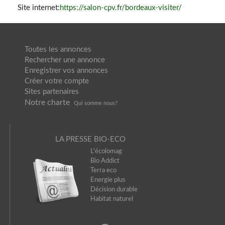
Site internet:
https://salon-cpv.fr/bordeaux-visiter/
Toutes les annonces
Rechercher une annonce
Enregistrer vos annonces
Créer votre compte
Sites partenaires
Notre charte
Qui somme nou
s?
LA PRESSE BIO-ECO
L'écolomag
Bio Addict
Terra eco
Energie plus
Décision durable
Habitat naturel