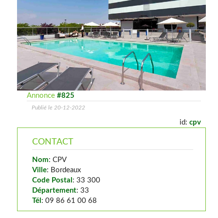
Annonce
#825
Publié le 20-12-2022
id:
cpv
CONTACT
Nom
: CPV
Ville
: Bordeaux
Code Postal
: 33 300
Département
: 33
Tél
: 09 86 61 00 68