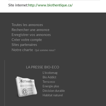
Site internet:
http://www.biothentique.ca/
Toutes les annonces
Rechercher une annonce
Enregistrer vos annonces
Créer votre compte
Sites partenaires
Notre charte
Qui somme nou
s?
LA PRESSE BIO-ECO
L'écolomag
Bio Addict
Terra eco
Energie plus
Décision durable
Habitat naturel