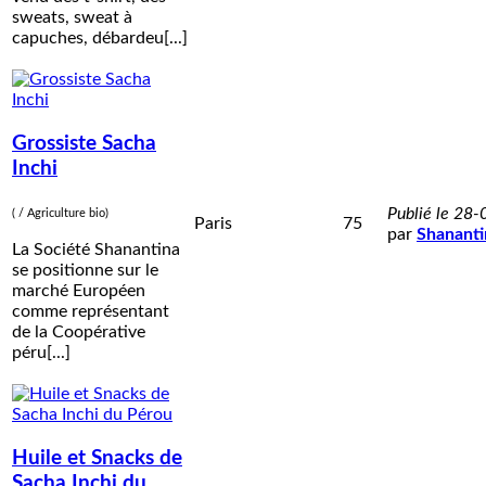
sweats, sweat à
capuches, débardeu[...]
Grossiste Sacha
Inchi
Publié le 28
( / Agriculture bio)
Paris
75
par
Shananti
La Société Shanantina
se positionne sur le
marché Européen
comme représentant
de la Coopérative
péru[...]
Huile et Snacks de
Sacha Inchi du