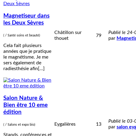
Magnetiseur dans
les Deux Sèvres
Châtillon sur
Publié le 24
79
( / Santé soins et beauté)
thouet
par
Magneti
Cela fait plusieurs
années que je pratique
le magnétisme. Je me
sers également de
radiesthésie afin[...]
Salon Nature &
Bien être 10 eme
édition
Publié le 03
Eygalières
13
( / Salons et expo bio)
par
salon eyg
Stands, conférences et