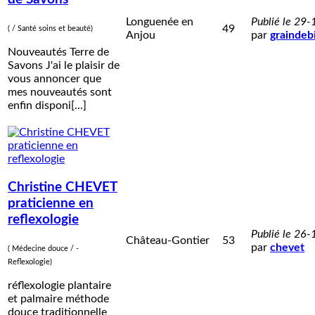
Longuenée en
Publié le 29
49
( / Santé soins et beauté)
Anjou
par
graindeb
Nouveautés Terre de
Savons J'ai le plaisir de
vous annoncer que
mes nouveautés sont
enfin disponi[...]
Christine CHEVET
praticienne en
reflexologie
Publié le 26
Château-Gontier
53
par
chevet
( Médecine douce / -
Reflexologie)
réflexologie plantaire
et palmaire méthode
douce traditionnelle