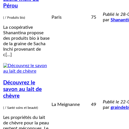
Pérou
Publié le 28
Paris
75
( / Produits bio)
par
Shananti
La coopérative
Shanantina propose
des produits bio à base
de la graine de Sacha
Inchi provenant de
c[...]
Découvrez le
savon au lait de
chèvre
Publié le 22
La Meignanne
49
par
graindeb
( / Santé soins et beauté)
Les propriétés du lait
de chèvre pour la peau
restent méconnues. Le