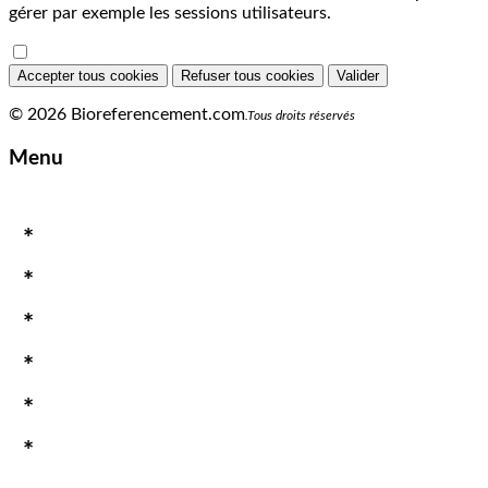
gérer par exemple les sessions utilisateurs.
Accepter tous cookies
Refuser tous cookies
Valider
© 2026 Bioreferencement.com
.Tous droits réservés
Menu
*
Accueil
*
Rechercher une annonce
*
Toutes les annonces
*
Créer un compte
*
Enregistrer vos annonces
*
La presse bio