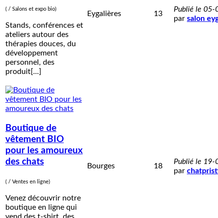
Publié le 05
( / Salons et expo bio)
Eygalières
13
par
salon eyg
Stands, conférences et
ateliers autour des
thérapies douces, du
développement
personnel, des
produit[...]
Boutique de
vêtement BIO
pour les amoureux
des chats
Publié le 19
Bourges
18
par
chatprist
( / Ventes en ligne)
Venez découvrir notre
boutique en ligne qui
vend des t-shirt, des