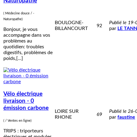
Naturopathe
( Médecine douce / -
Naturopathe)
BOULOGNE-
Publié le 19
92
BILLANCOURT
par
LE TAN
Bonjour, je vous
accompagne dans vos
problèmes au
quotidien: troubles
digestifs, problèmes de
poids,[...]
Vélo électrique
livraison - 0
émission carbone
LOIRE SUR
Publié le 26
69
RHONE
par
faustine
( / Ventes en ligne)
TRIPS : triporteurs
électriques et modules